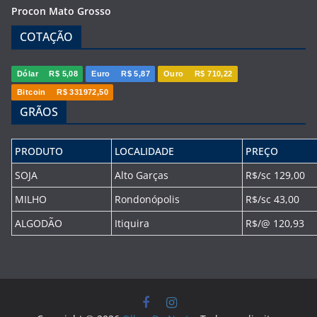
Procon Mato Grosso
COTAÇÃO
Dólar
R$ 5,08
Euro
R$ 5,87
Ouro
R$ 710,22
Bitcoin
R$ 331972,50
GRÃOS
PRODUTO
LOCALIDADE
PREÇO
SOJA
Alto Garças
R$/sc 129,00
MILHO
Rondonópolis
R$/sc 43,00
ALGODÃO
Itiquira
R$/@ 120,93