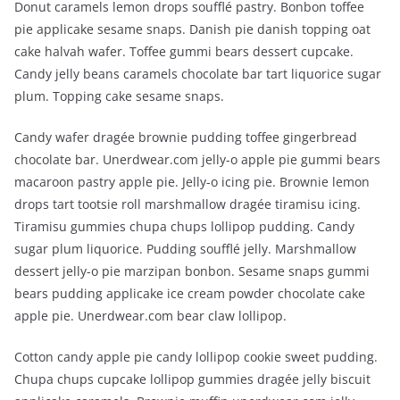
Donut caramels lemon drops soufflé pastry. Bonbon toffee
pie applicake sesame snaps. Danish pie danish topping oat
cake halvah wafer. Toffee gummi bears dessert cupcake.
Candy jelly beans caramels chocolate bar tart liquorice sugar
plum. Topping cake sesame snaps.
Candy wafer dragée brownie pudding toffee gingerbread
chocolate bar. Unerdwear.com jelly-o apple pie gummi bears
macaroon pastry apple pie. Jelly-o icing pie. Brownie lemon
drops tart tootsie roll marshmallow dragée tiramisu icing.
Tiramisu gummies chupa chups lollipop pudding. Candy
sugar plum liquorice. Pudding soufflé jelly. Marshmallow
dessert jelly-o pie marzipan bonbon. Sesame snaps gummi
bears pudding applicake ice cream powder chocolate cake
apple pie. Unerdwear.com bear claw lollipop.
Cotton candy apple pie candy lollipop cookie sweet pudding.
Chupa chups cupcake lollipop gummies dragée jelly biscuit