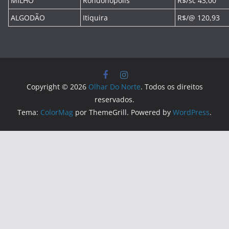
MILHO
Rondonópolis
R$/sc 43,00
ALGODÃO
Itiquira
R$/@ 120,93
Copyright © 2026
Olhar Do Norte
. Todos os direitos
reservados.
Tema:
ColorMag
por ThemeGrill. Powered by
WordPress
.