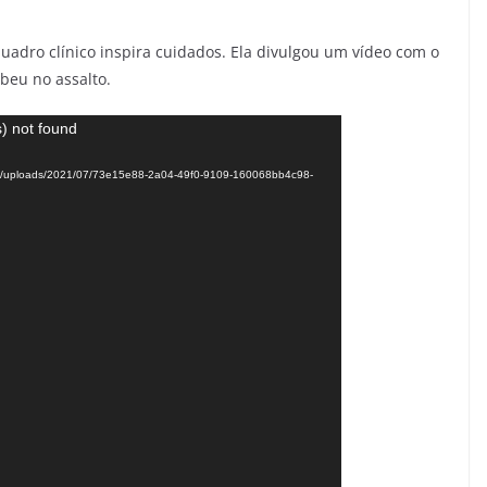
quadro clínico inspira cuidados. Ela divulgou um vídeo com o
beu no assalto.
) not found
tent/uploads/2021/07/73e15e88-2a04-49f0-9109-160068bb4c98-