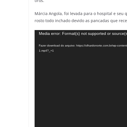
tiros.
Márcia Angola, foi levada para o hospital e seu 
rosto todo inchado devido as pancadas que rece
Tocador
Media error: Format(s) not supported or source(s
de
Fazer download do arquivo: https://olhardonorte.com.br/wp-con
vídeo
1.mp4?_=1