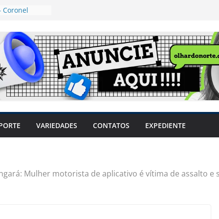
 Coronel
ta dos
 Grosso e
edidas
eger mulheres
LHÕES
 pode travar o
e produtores
ilegais sem
a Câmara
var acesso ao
PORTE
VARIEDADES
CONTATOS
EXPEDIENTE
em sintomas,
usar AVC e
uzem riscos
ngará: Mulher motorista de aplicativo é vítima de assalto e 