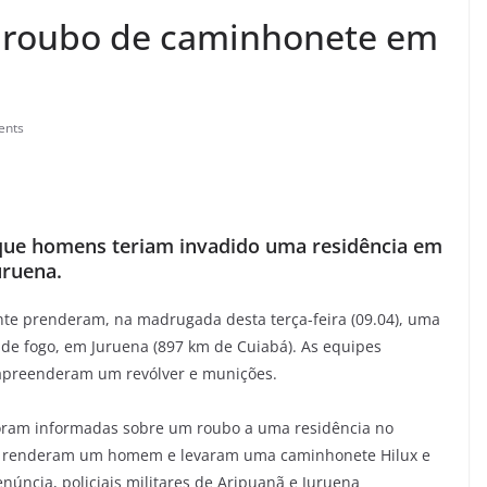
 roubo de caminhonete em
ents
que homens teriam invadido uma residência em
uruena.
nte prenderam, na madrugada desta terça-feira (09.04), uma
 de fogo, em Juruena (897 km de Cuiabá). As equipes
apreenderam um revólver e munições.
foram informadas sobre um roubo a uma residência no
tos renderam um homem e levaram uma caminhonete Hilux e
núncia, policiais militares de Aripuanã e Juruena