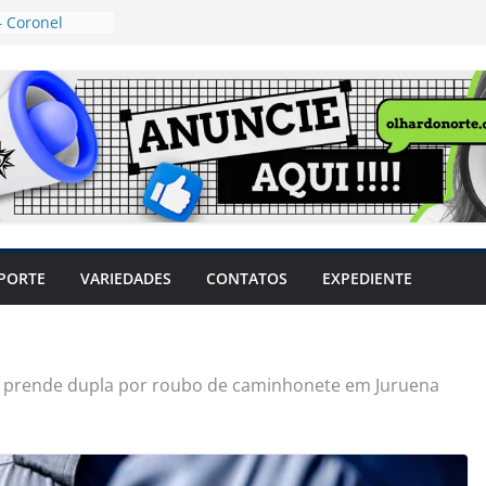
 Coronel
ta dos
 Grosso e
edidas
eger mulheres
LHÕES
 pode travar o
e produtores
ilegais sem
a Câmara
var acesso ao
PORTE
VARIEDADES
CONTATOS
EXPEDIENTE
em sintomas,
usar AVC e
uzem riscos
 prende dupla por roubo de caminhonete em Juruena