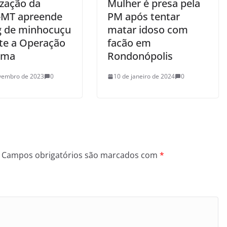
ização da
Mulher é presa pela
MT apreende
PM após tentar
g de minhocuçu
matar idoso com
te a Operação
facão em
ema
Rondonópolis
vembro de 2023
0
10 de janeiro de 2024
0
Campos obrigatórios são marcados com
*