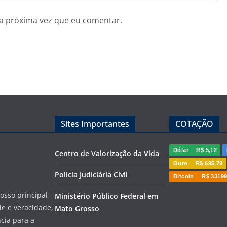
a próxima vez que eu comentar.
Sites Importantes
COTAÇÃO
Dólar
R$ 5,12
Centro de Valorização da Vida
Ouro
R$ 695,79
Polícia Judiciária Civil
Bitcoin
R$ 33199
sso principal
Ministério Público Federal em
de e veracidade,
Mato Grosso
cia para a