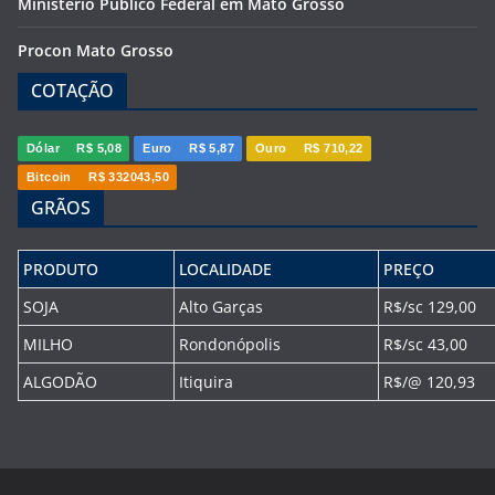
Ministério Público Federal em Mato Grosso
Procon Mato Grosso
COTAÇÃO
Dólar
R$ 5,08
Euro
R$ 5,87
Ouro
R$ 710,22
Bitcoin
R$ 332043,50
GRÃOS
PRODUTO
LOCALIDADE
PREÇO
SOJA
Alto Garças
R$/sc 129,00
MILHO
Rondonópolis
R$/sc 43,00
ALGODÃO
Itiquira
R$/@ 120,93