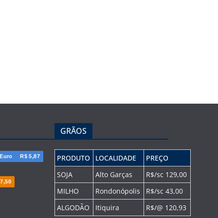
GRÃOS
Euro
R$ 5,87
PRODUTO
LOCALIDADE
PREÇO
SOJA
Alto Garças
R$/sc 129,00
7,50
MILHO
Rondonópolis
R$/sc 43,00
ALGODÃO
Itiquira
R$/@ 120,93