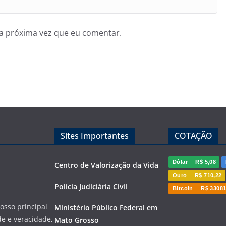
a próxima vez que eu comentar.
Sites Importantes
COTAÇÃO
Dólar
R$ 5,08
Centro de Valorização da Vida
Ouro
R$ 710,22
Polícia Judiciária Civil
Bitcoin
R$ 33081
sso principal
Ministério Público Federal em
de e veracidade,
Mato Grosso