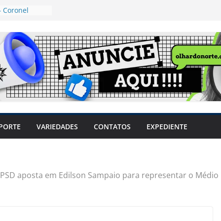
 Coronel
ta dos
 Grosso e
edidas
eger mulheres
LHÕES
 pode travar o
e produtores
ilegais sem
a Câmara
var acesso ao
PORTE
VARIEDADES
CONTATOS
EXPEDIENTE
em sintomas,
usar AVC e
uzem riscos
PSD aposta em Edilson Sampaio para representar o Médio