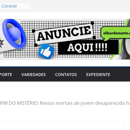
 Coronel
ta dos
 Grosso e
edidas
eger mulheres
LHÕES
 pode travar o
e produtores
ilegais sem
a Câmara
var acesso ao
PORTE
VARIEDADES
CONTATOS
EXPEDIENTE
em sintomas,
usar AVC e
uzem riscos
FIM DO MISTÉRIO: Restos mortais de jovem desaparecido h