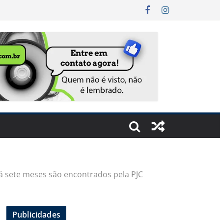
á sete meses são encontrados pela PJC
Publicidades