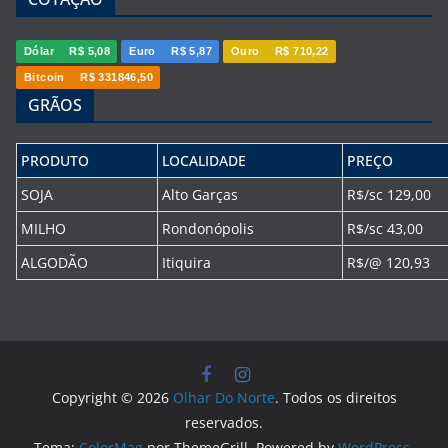
Dólar
R$ 5,08
Euro
R$ 5,87
Ouro
R$ 710,22
Bitcoin
R$ 331846,50
GRÃOS
PRODUTO
LOCALIDADE
PREÇO
SOJA
Alto Garças
R$/sc 129,00
MILHO
Rondonópolis
R$/sc 43,00
ALGODÃO
Itiquira
R$/@ 120,93
Copyright © 2026
Olhar Do Norte
. Todos os direitos
reservados.
Tema:
ColorMag
por ThemeGrill. Powered by
WordPress
.