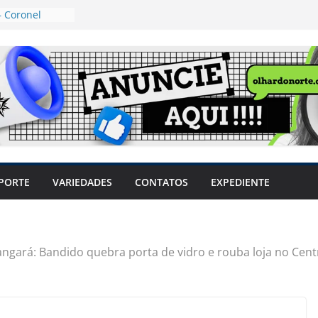
 Coronel
ta dos
 Grosso e
edidas
eger mulheres
LHÕES
 pode travar o
e produtores
ilegais sem
a Câmara
var acesso ao
PORTE
VARIEDADES
CONTATOS
EXPEDIENTE
em sintomas,
usar AVC e
uzem riscos
angará: Bandido quebra porta de vidro e rouba loja no Cent