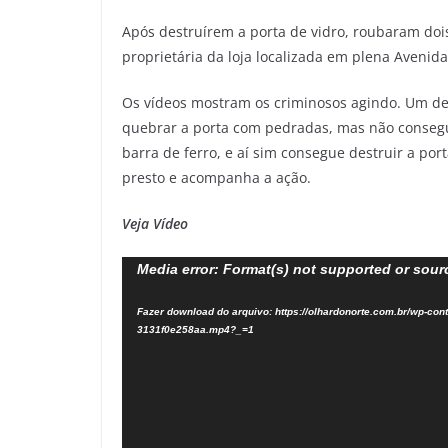
Após destruírem a porta de vidro, roubaram doi
proprietária da loja localizada em plena Avenida 
Os vídeos mostram os criminosos agindo. Um del
quebrar a porta com pedradas, mas não consegu
barra de ferro, e aí sim consegue destruir a por
presto e acompanha a ação.
Veja Vídeo
Tocador
Media error: Format(s) not supported or sour
de
Fazer download do arquivo: https://olhardonorte.com.br/wp-co
vídeo
3131f0e258aa.mp4?_=1