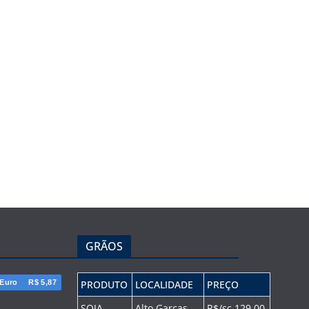
GRÃOS
Euro
R$ 5,87
PRODUTO
LOCALIDADE
PREÇO
SOJA
Alto Garças
R$/sc 129,00