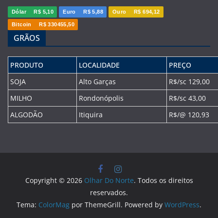
Dólar
R$ 5,10
Euro
R$ 5,88
Ouro
R$ 694,12
Bitcoin
R$ 330455,50
GRÃOS
PRODUTO
LOCALIDADE
PREÇO
SOJA
Alto Garças
R$/sc 129,00
MILHO
Rondonópolis
R$/sc 43,00
ALGODÃO
Itiquira
R$/@ 120,93
Copyright © 2026
Olhar Do Norte
. Todos os direitos
reservados.
Tema:
ColorMag
por ThemeGrill. Powered by
WordPress
.