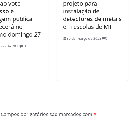
 ao voto
projeto para
sso e
instalação de
gem pública
detectores de metais
ecerá no
em escolas de MT
mo domingo 27
30 de março de 2023
0
unho de 2021
0
Campos obrigatórios são marcados com
*