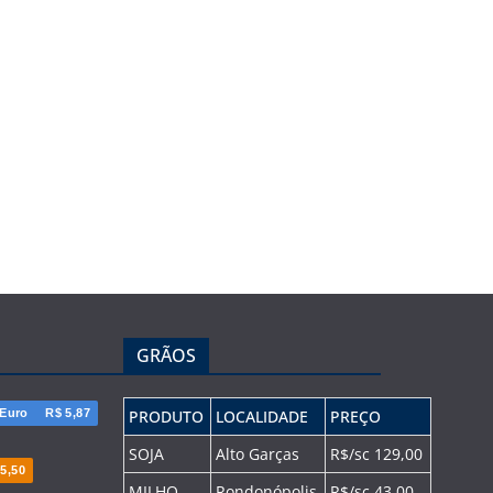
GRÃOS
Euro
R$ 5,87
PRODUTO
LOCALIDADE
PREÇO
SOJA
Alto Garças
R$/sc 129,00
5,50
MILHO
Rondonópolis
R$/sc 43,00