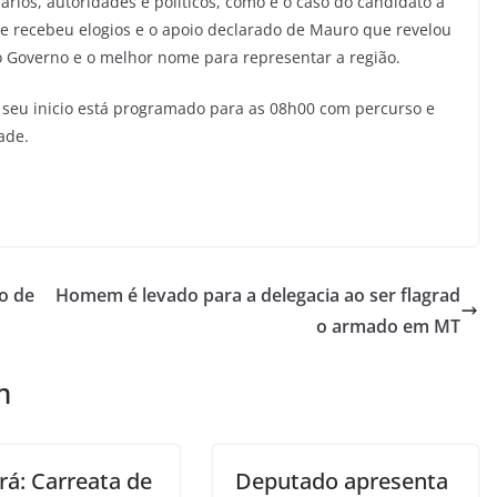
ios, autoridades e políticos, como é o caso do candidato a
e recebeu elogios e o apoio declarado de Mauro que revelou
o Governo e o melhor nome para representar a região.
e seu inicio está programado para as 08h00 com percurso e
ade.
to de
Homem é levado para a delegacia ao ser flagrad
o armado em MT
m
rá: Carreata de
Deputado apresenta