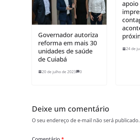
apoio
impre
conta
acont
Governador autoriza
próxi
reforma em mais 30
24 de j
unidades de saúde
de Cuiabá
20 de julho de 2023
0
Deixe um comentário
O seu endereço de e-mail não será publicado.
Comentário
*