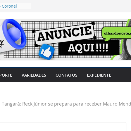
 Coronel
ta dos
 Grosso e
edidas
eger mulheres
LHÕES
 pode travar o
e produtores
ilegais sem
a Câmara
var acesso ao
PORTE
VARIEDADES
CONTATOS
EXPEDIENTE
em sintomas,
usar AVC e
uzem riscos
Tangará: Reck Júnior se prepara para receber Mauro Mende