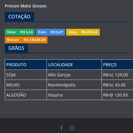
Procon Mato Grosso
COTAÇÃO
Dólar
R$ 5,10
Euro
R$ 5,87
Ouro
R$ 694,12
Bitcoin
R$ 330185,50
GRÃOS
PRODUTO
LOCALIDADE
PREÇO
SOJA
Alto Garças
R$/sc 129,00
MILHO
Rondonópolis
R$/sc 43,00
ALGODÃO
Itiquira
R$/@ 120,93