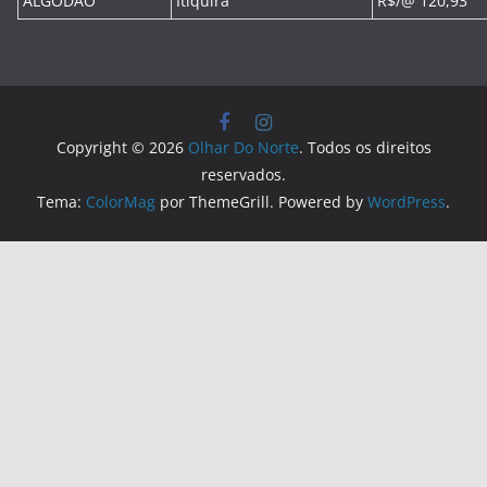
ALGODÃO
Itiquira
R$/@ 120,93
Copyright © 2026
Olhar Do Norte
. Todos os direitos
reservados.
Tema:
ColorMag
por ThemeGrill. Powered by
WordPress
.