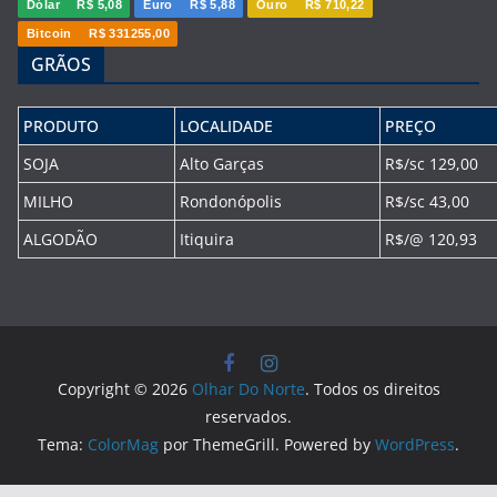
Dólar
R$ 5,08
Euro
R$ 5,88
Ouro
R$ 710,22
Bitcoin
R$ 331255,00
GRÃOS
PRODUTO
LOCALIDADE
PREÇO
SOJA
Alto Garças
R$/sc 129,00
MILHO
Rondonópolis
R$/sc 43,00
ALGODÃO
Itiquira
R$/@ 120,93
Copyright © 2026
Olhar Do Norte
. Todos os direitos
reservados.
Tema:
ColorMag
por ThemeGrill. Powered by
WordPress
.