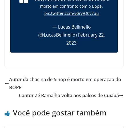
morto em confronto com o Bope.
pic.twitter.com/vGrwQ0v7uu
— Lucas Bellinello
(@LucasBellinello)
February 22,
2023
Autor da chacina de Sinop é morto em operação do
BOPE
Cantor Zé Ramalho volta aos palcos de Cuiabá
Você pode gostar também