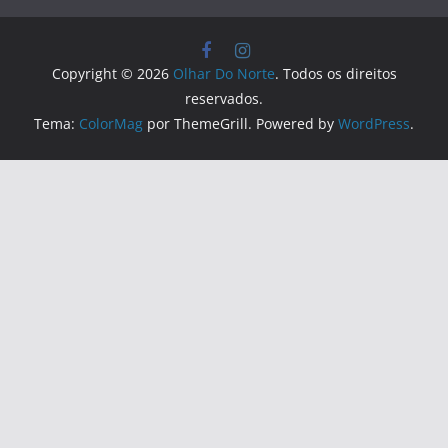
Copyright © 2026
Olhar Do Norte
. Todos os direitos
reservados.
Tema:
ColorMag
por ThemeGrill. Powered by
WordPress
.