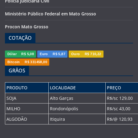
Polícia Judiciária Civil
Ministério Público Federal em Mato Grosso
Procon Mato Grosso
COTAÇÃO
Dólar
R$ 5,08
Euro
R$ 5,87
Ouro
R$ 710,22
Bitcoin
R$ 331458,00
GRÃOS
PRODUTO
LOCALIDADE
PREÇO
SOJA
Alto Garças
R$/sc 129,00
MILHO
Rondonópolis
R$/sc 43,00
ALGODÃO
Itiquira
R$/@ 120,93