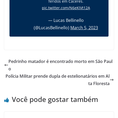
feridos em Cáceres.
pic.twitter.com/N6eKIVt12A
— Lucas Bellinello
(@LucasBellinello)
March 5, 2023
Pedrinho matador é encontrado morto em São Paul
o
Polícia Militar prende dupla de estelionatários em Al
ta Floresta
Você pode gostar também