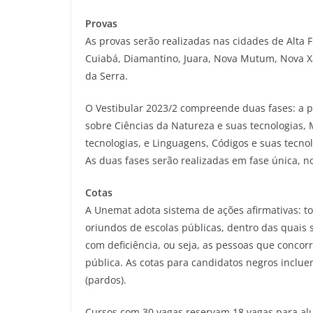
Provas
As provas serão realizadas nas cidades de Alta F
Cuiabá, Diamantino, Juara, Nova Mutum, Nova Xa
da Serra.
O Vestibular 2023/2 compreende duas fases: a p
sobre Ciências da Natureza e suas tecnologias,
tecnologias, e Linguagens, Códigos e suas tecnol
As duas fases serão realizadas em fase única, no
Cotas
A Unemat adota sistema de ações afirmativas: t
oriundos de escolas públicas, dentro das quais 
com deficiência, ou seja, as pessoas que conc
pública. As cotas para candidatos negros inclue
(pardos).
Cursos com 30 vagas reservam 18 vagas para alun