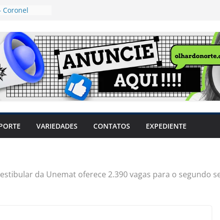
 Coronel
ta dos
 Grosso e
edidas
eger mulheres
LHÕES
 pode travar o
e produtores
ilegais sem
a Câmara
var acesso ao
PORTE
VARIEDADES
CONTATOS
EXPEDIENTE
em sintomas,
usar AVC e
uzem riscos
estibular da Unemat oferece 2.390 vagas para o segundo 