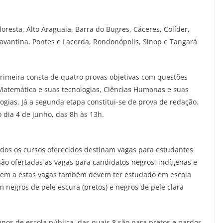
loresta, Alto Araguaia, Barra do Bugres, Cáceres, Colíder,
vantina, Pontes e Lacerda, Rondonópolis, Sinop e Tangará
rimeira consta de quatro provas objetivas com questões
 Matemática e suas tecnologias, Ciências Humanas e suas
ogias. Já a segunda etapa constitui-se de prova de redação.
 dia 4 de junho, das 8h às 13h.
odos os cursos oferecidos destinam vagas para estudantes
são ofertadas as vagas para candidatos negros, indígenas e
orrem a estas vagas também devem ter estudado em escola
m negros de pele escura (pretos) e negros de pele clara
os de escola pública, das quais 8 são para pretos e pardos,