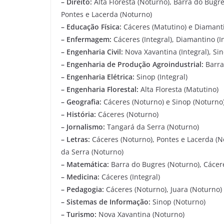
– Direito:
Alta Floresta (Noturno), Barra do Bugr
Pontes e Lacerda (Noturno)
– Educação Física:
Cáceres (Matutino) e Diamant
– Enfermagem:
Cáceres (Integral), Diamantino (I
– Engenharia Civil:
Nova Xavantina (Integral), Sin
– Engenharia de Produção Agroindustrial:
Barra
– Engenharia Elétrica:
Sinop (Integral)
– Engenharia Florestal:
Alta Floresta (Matutino)
– Geografia:
Cáceres (Noturno) e Sinop (Noturno
– História:
Cáceres (Noturno)
– Jornalismo:
Tangará da Serra (Noturno)
– Letras:
Cáceres (Noturno), Pontes e Lacerda (N
da Serra (Noturno)
– Matemática:
Barra do Bugres (Noturno), Cácer
– Medicina:
Cáceres (Integral)
– Pedagogia:
Cáceres (Noturno), Juara (Noturno)
– Sistemas de Informação:
Sinop (Noturno)
– Turismo:
Nova Xavantina (Noturno)