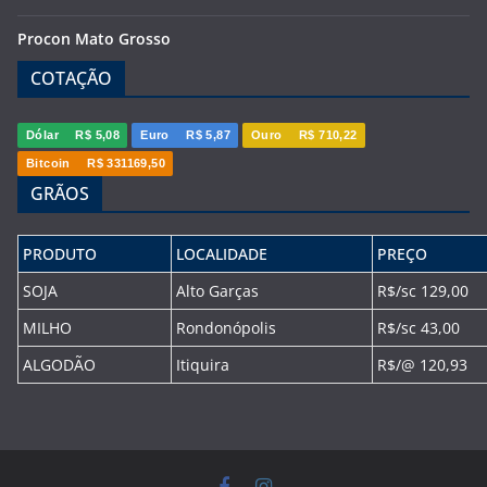
Procon Mato Grosso
COTAÇÃO
Dólar
R$ 5,08
Euro
R$ 5,87
Ouro
R$ 710,22
Bitcoin
R$ 331169,50
GRÃOS
PRODUTO
LOCALIDADE
PREÇO
SOJA
Alto Garças
R$/sc 129,00
MILHO
Rondonópolis
R$/sc 43,00
ALGODÃO
Itiquira
R$/@ 120,93