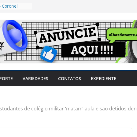
 Coronel
ta dos
 Grosso e
edidas
eger mulheres
LHÕES
 pode travar o
e produtores
ilegais sem
a Câmara
var acesso ao
PORTE
VARIEDADES
CONTATOS
EXPEDIENTE
em sintomas,
usar AVC e
uzem riscos
studantes de colégio militar ‘matam’ aula e são detidos d