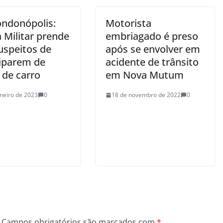
ndonópolis:
Motorista
a Militar prende
embriagado é preso
uspeitos de
após se envolver em
ciparem de
acidente de trânsito
 de carro
em Nova Mutum
aneiro de 2023
0
18 de novembro de 2022
0
Campos obrigatórios são marcados com
*