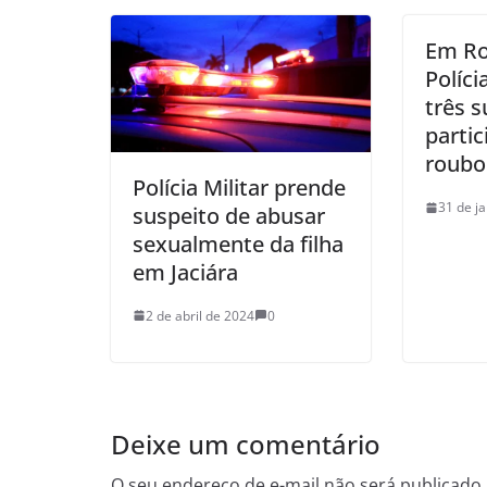
Em Ro
Políci
três s
parti
roubo
Polícia Militar prende
31 de j
suspeito de abusar
sexualmente da filha
em Jaciára
2 de abril de 2024
0
Deixe um comentário
O seu endereço de e-mail não será publicado.