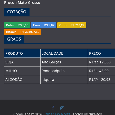
Procon Mato Grosso
COTAÇÃO
Dólar
R$ 5,08
Euro
R$ 5,87
Ouro
R$ 710,22
Bitcoin
R$ 331907,50
GRÃOS
PRODUTO
LOCALIDADE
PREÇO
SOJA
Alto Garças
R$/sc 129,00
MILHO
Rondonópolis
R$/sc 43,00
ALGODÃO
Itiquira
R$/@ 120,93
Copyright © 2026
Olhar Do Norte
. Todos os direitos