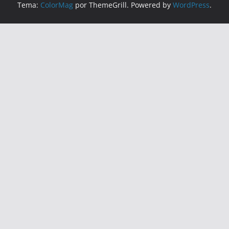
Tema:
ColorMag
por ThemeGrill. Powered by
WordPress
.