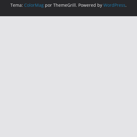
Tema:
ColorMag
por ThemeGrill. Powered by
WordPress
.