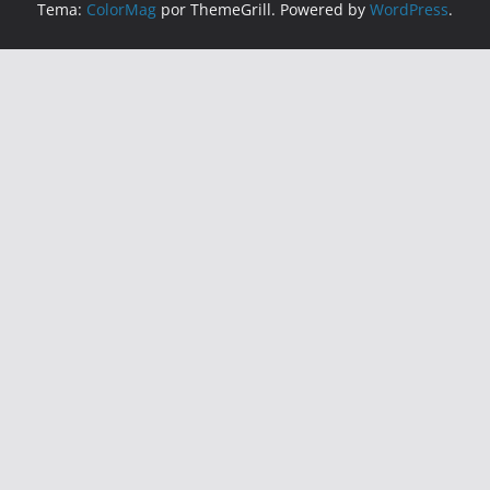
Tema:
ColorMag
por ThemeGrill. Powered by
WordPress
.