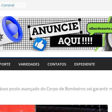
 Coronel
ta dos
 Grosso e
edidas
eger mulheres
LHÕES
 pode travar o
e produtores
ilegais sem
a Câmara
var acesso ao
PORTE
VARIEDADES
CONTATOS
EXPEDIENTE
em sintomas,
usar AVC e
uzem riscos
Novo posto avançado do Corpo de Bombeiros vai garantir m