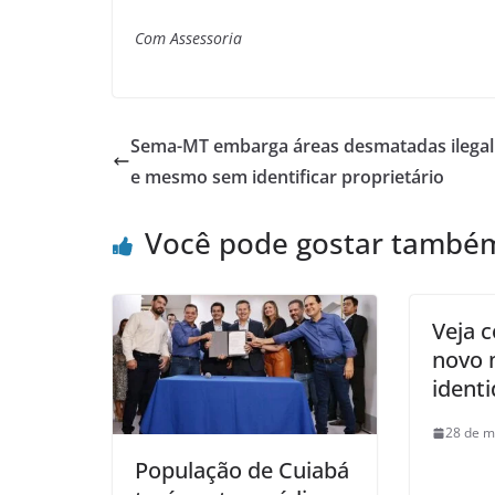
Com Assessoria
Sema-MT embarga áreas desmatadas ilega
e mesmo sem identificar proprietário
Você pode gostar també
Veja c
novo 
ident
28 de m
População de Cuiabá