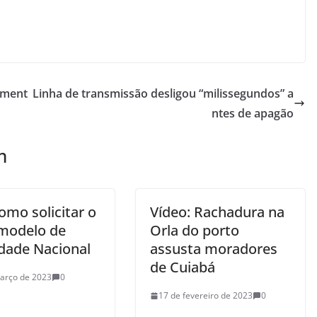
lment
Linha de transmissão desligou “milissegundos” a
ntes de apagão
m
omo solicitar o
Vídeo: Rachadura na
modelo de
Orla do porto
idade Nacional
assusta moradores
de Cuiabá
arço de 2023
0
17 de fevereiro de 2023
0