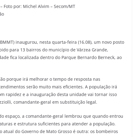
 – Foto por: Michel Alvim – Secom/MT
BMMT) inaugurou, nesta quarta-feira (16.08), um novo posto
pido para 13 bairros do município de Várzea Grande,
dade fica localizada dentro do Parque Bernardo Berneck, ao
ião porque irá melhorar o tempo de resposta nas
tendimentos serão muito mais eficientes. A população irá
m rapidez e a inauguração desta unidade vai tornar isso
izziolli, comandante-geral em substituição legal.
 do espaço, a comandante-geral lembrou que quando entrou
turas e estrutura suficientes para atender a população.
o atual do Governo de Mato Grosso é outra: os bombeiros