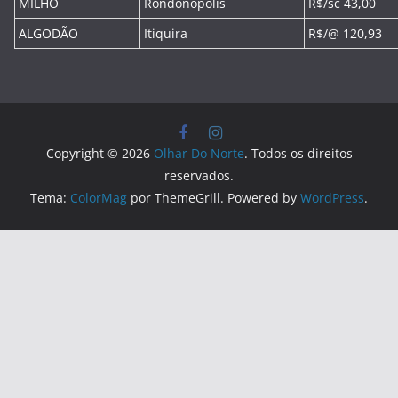
MILHO
Rondonópolis
R$/sc 43,00
ALGODÃO
Itiquira
R$/@ 120,93
Copyright © 2026
Olhar Do Norte
. Todos os direitos
reservados.
Tema:
ColorMag
por ThemeGrill. Powered by
WordPress
.