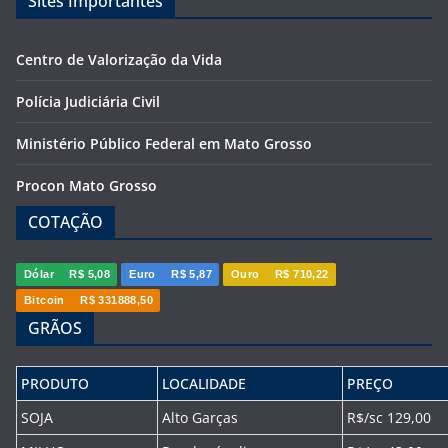
Sites Importantes
Centro de Valorização da Vida
Polícia Judiciária Civil
Ministério Público Federal em Mato Grosso
Procon Mato Grosso
COTAÇÃO
Dólar
R$ 5,08
Euro
R$ 5,87
Ouro
R$ 710,22
Bitcoin
R$ 331888,50
GRÃOS
PRODUTO
LOCALIDADE
PREÇO
SOJA
Alto Garças
R$/sc 129,00