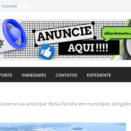
 Coronel
ta dos
 Grosso e
edidas
eger mulheres
LHÕES
 pode travar o
e produtores
ilegais sem
a Câmara
var acesso ao
PORTE
VARIEDADES
CONTATOS
EXPEDIENTE
em sintomas,
usar AVC e
uzem riscos
Governo vai antecipar Bolsa Família em municípios atingido