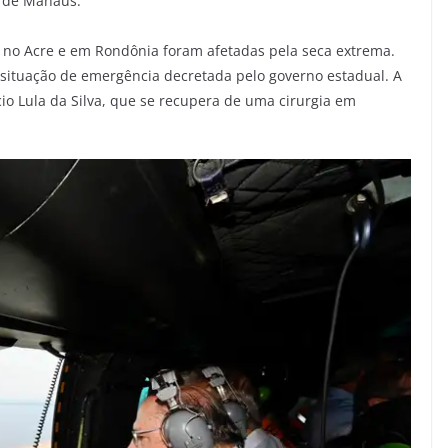
na de Manaus.
 no Acre e em Rondônia foram afetadas pela seca extrema.
situação de emergência decretada pelo governo estadual. A
io Lula da Silva, que se recupera de uma cirurgia em