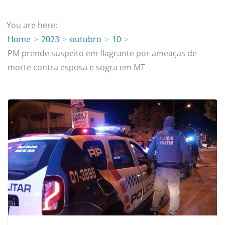
You are here:
Home
2023
outubro
10
PM prende suspeito em flagrante por ameaças de
morte contra esposa e sogra em MT