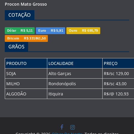
Procon Mato Grosso
COTAÇÃO
Dólar
R$ 5,11
Euro
R$ 5,91
Ouro
R$ 695,79
Bitcoin
R$ 331861,50
GRÃOS
PRODUTO
LOCALIDADE
PREÇO
SOJA
Alto Garças
R$/sc 129,00
MILHO
Rondonópolis
R$/sc 43,00
ALGODÃO
Itiquira
R$/@ 120,93