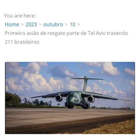
You are here:
Home
2023
outubro
10
Primeiro avião de resgate parte de Tel Aviv trazendo
211 brasileiros