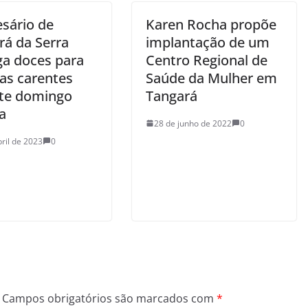
sário de
Karen Rocha propõe
rá da Serra
implantação de um
ga doces para
Centro Regional de
ças carentes
Saúde da Mulher em
te domingo
Tangará
a
28 de junho de 2022
0
bril de 2023
0
Campos obrigatórios são marcados com
*