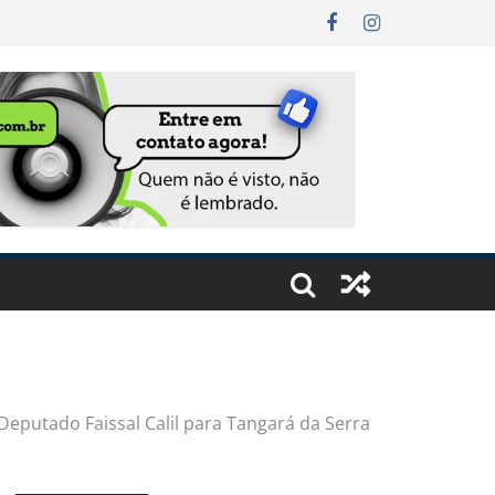
eputado Faissal Calil para Tangará da Serra