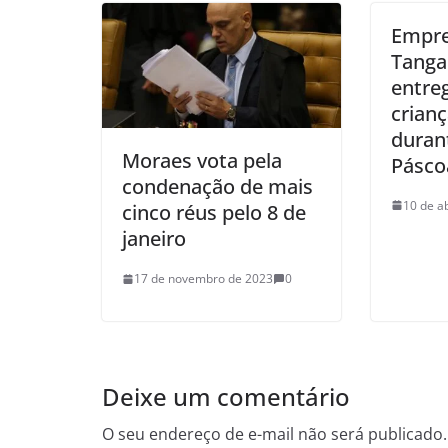
Empre
Tanga
entre
crian
duran
Moraes vota pela
Pásco
condenação de mais
10 de a
cinco réus pelo 8 de
janeiro
17 de novembro de 2023
0
Deixe um comentário
O seu endereço de e-mail não será publicado.