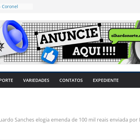
 Coronel
ta dos
 Grosso e
edidas
eger mulheres
LHÕES
 pode travar o
e produtores
ilegais sem
a Câmara
var acesso ao
PORTE
VARIEDADES
CONTATOS
EXPEDIENTE
em sintomas,
usar AVC e
uzem riscos
ardo Sanches elogia emenda de 100 mil reais enviada por D