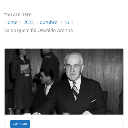
You are here:
Home
2023
outubro
16
Saiba quem foi Oswaldo Aranha
VARIEDADE