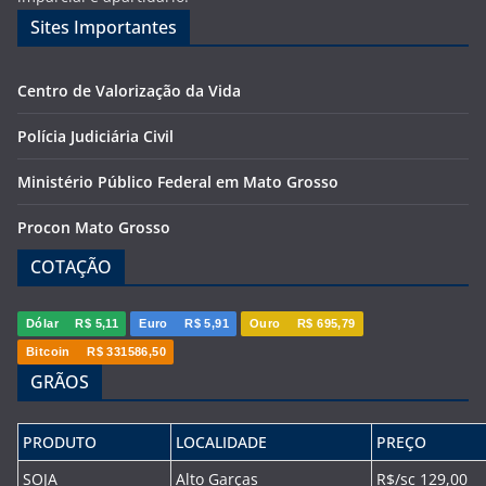
Sites Importantes
Centro de Valorização da Vida
Polícia Judiciária Civil
Ministério Público Federal em Mato Grosso
Procon Mato Grosso
COTAÇÃO
Dólar
R$ 5,11
Euro
R$ 5,91
Ouro
R$ 695,79
Bitcoin
R$ 331586,50
GRÃOS
PRODUTO
LOCALIDADE
PREÇO
SOJA
Alto Garças
R$/sc 129,00