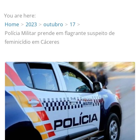
You are here:
Home
2023
outubro
17
Polícia Militar prende em flagrante suspeito de
feminicídio em Cáceres