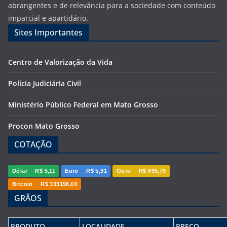
abrangentes e de relevância para a sociedade com conteúdo
imparcial e apartidário.
Sites Importantes
Centro de Valorização da Vida
Polícia Judiciária Civil
Ministério Público Federal em Mato Grosso
Procon Mato Grosso
COTAÇÃO
Dólar
R$ 5,11
Euro
R$ 5,91
Ouro
R$ 695,79
Bitcoin
R$ 333198,00
GRÃOS
PRODUTO
LOCALIDADE
PREÇO