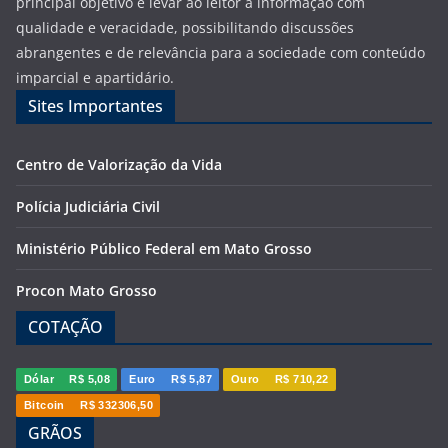
principal objetivo é levar ao leitor a informação com
qualidade e veracidade, possibilitando discussões
abrangentes e de relevância para a sociedade com conteúdo
imparcial e apartidário.
Sites Importantes
Centro de Valorização da Vida
Polícia Judiciária Civil
Ministério Público Federal em Mato Grosso
Procon Mato Grosso
COTAÇÃO
Dólar
R$ 5,08
Euro
R$ 5,87
Ouro
R$ 710,22
Bitcoin
R$ 332306,50
GRÃOS