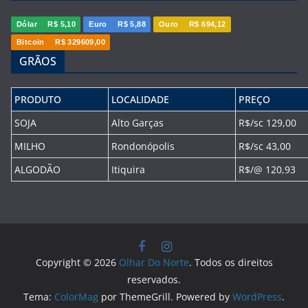
Dólar
R$ 5,10
Euro
R$ 5,88
Ouro
R$ 694,12
Bitcoin
R$ 329609,00
GRÃOS
PRODUTO
LOCALIDADE
PREÇO
SOJA
Alto Garças
R$/sc 129,00
MILHO
Rondonópolis
R$/sc 43,00
ALGODÃO
Itiquira
R$/@ 120,93
Copyright © 2026
Olhar Do Norte
. Todos os direitos
reservados.
Tema:
ColorMag
por ThemeGrill. Powered by
WordPress
.