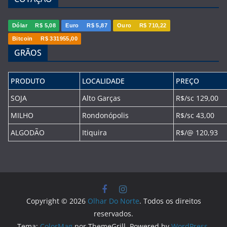
Dólar
R$ 5,08
Euro
R$ 5,87
Ouro
R$ 710,22
Bitcoin
R$ 331955,00
GRÃOS
PRODUTO
LOCALIDADE
PREÇO
SOJA
Alto Garças
R$/sc 129,00
MILHO
Rondonópolis
R$/sc 43,00
ALGODÃO
Itiquira
R$/@ 120,93
Copyright © 2026
Olhar Do Norte
. Todos os direitos
reservados.
Tema:
ColorMag
por ThemeGrill. Powered by
WordPress
.