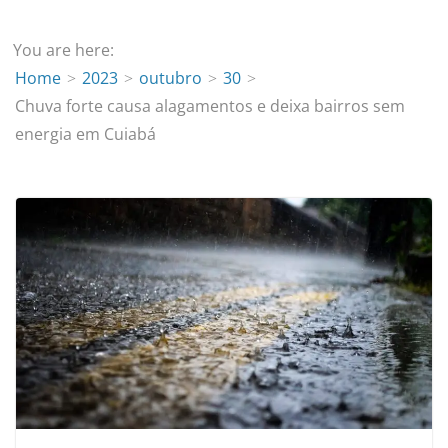
You are here:
Home
2023
outubro
30
Chuva forte causa alagamentos e deixa bairros sem
energia em Cuiabá