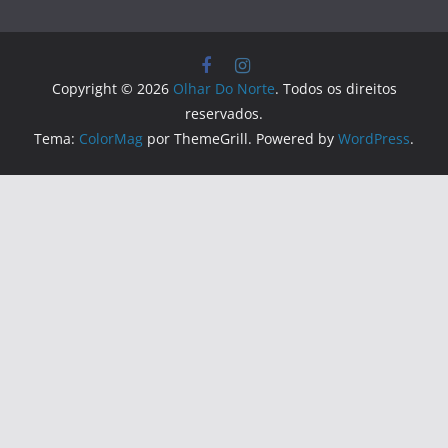
Copyright © 2026
Olhar Do Norte
. Todos os direitos
reservados.
Tema:
ColorMag
por ThemeGrill. Powered by
WordPress
.