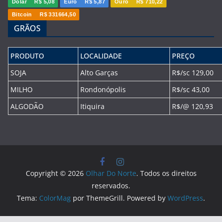
Dólar
R$ 5,08
Euro
R$ 5,87
Ouro
R$ 710,22
Bitcoin
R$ 331664,50
GRÃOS
PRODUTO
LOCALIDADE
PREÇO
SOJA
Alto Garças
R$/sc 129,00
MILHO
Rondonópolis
R$/sc 43,00
ALGODÃO
Itiquira
R$/@ 120,93
Copyright © 2026
Olhar Do Norte
. Todos os direitos
reservados.
Tema:
ColorMag
por ThemeGrill. Powered by
WordPress
.