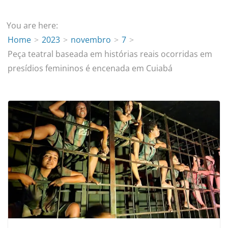
You are here:
Home
2023
novembro
7
Peça teatral baseada em histórias reais ocorridas em
presídios femininos é encenada em Cuiabá