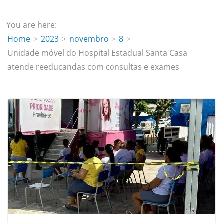
You are here:
Home
2023
novembro
8
Unidade móvel do Hospital Estadual Santa Casa
atende reeducandas com consultas e exames