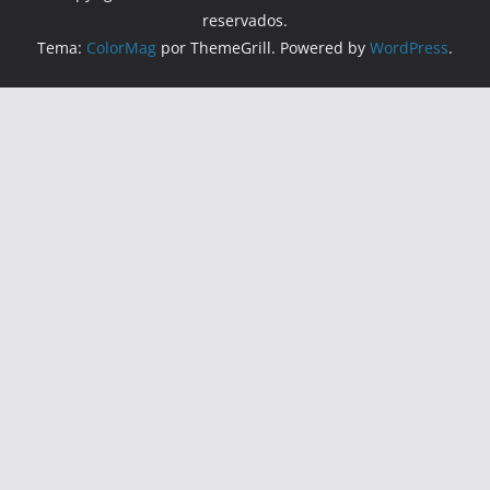
reservados.
Tema:
ColorMag
por ThemeGrill. Powered by
WordPress
.