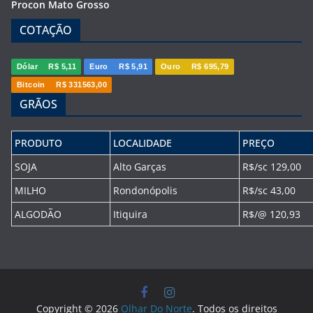
Procon Mato Grosso
COTAÇÃO
Dólar
R$ 5,11
Euro
R$ 5,91
Ouro
R$ 695,79
Bitcoin
R$ 331563,00
GRÃOS
PRODUTO
LOCALIDADE
PREÇO
SOJA
Alto Garças
R$/sc 129,00
MILHO
Rondonópolis
R$/sc 43,00
ALGODÃO
Itiquira
R$/@ 120,93
Copyright © 2026
Olhar Do Norte
. Todos os direitos