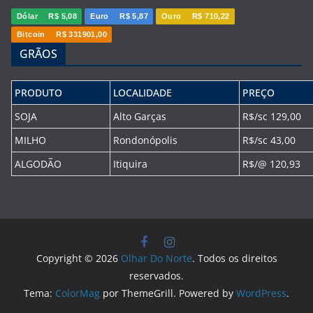
Dólar
R$ 5,08
Euro
R$ 5,87
Ouro
R$ 710,22
Bitcoin
R$ 331901,00
GRÃOS
PRODUTO
LOCALIDADE
PREÇO
SOJA
Alto Garças
R$/sc 129,00
MILHO
Rondonópolis
R$/sc 43,00
ALGODÃO
Itiquira
R$/@ 120,93
Copyright © 2026
Olhar Do Norte
. Todos os direitos
reservados.
Tema:
ColorMag
por ThemeGrill. Powered by
WordPress
.