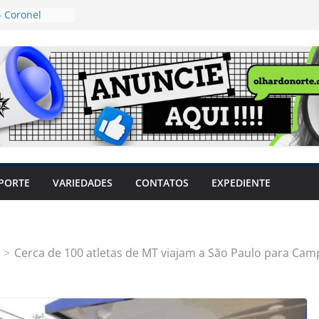
 Coronel
ta dos
 Grosso e
edidas
eger mulheres
LHÕES
 pode travar o
e produtores
ilegais sem
a Câmara
var acesso ao
PORTE
VARIEDADES
CONTATOS
EXPEDIENTE
em sintomas,
usar AVC e
uzem riscos
Cerca de 100 atletas de MT viajam a São Paulo para Camp