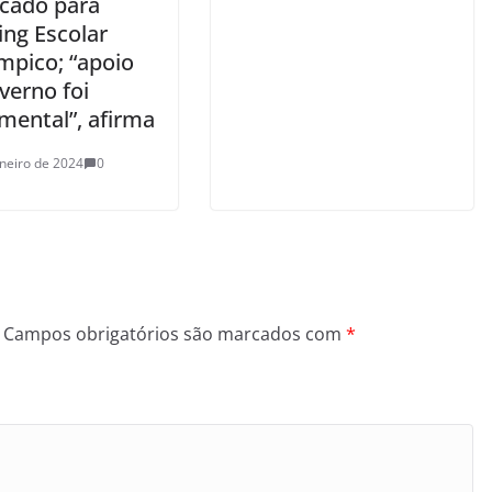
cado para
ng Escolar
mpico; “apoio
verno foi
mental”, afirma
aneiro de 2024
0
Campos obrigatórios são marcados com
*