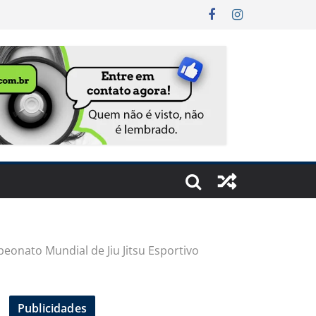
eonato Mundial de Jiu Jitsu Esportivo
Publicidades