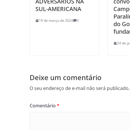
ADVERSÁRIOS NA
convo
SUL-AMERICANA
Campi
Paralí
19 de março de 2024
0
do Go
funda
24 de j
Deixe um comentário
O seu endereço de e-mail não será publicado.
Comentário
*