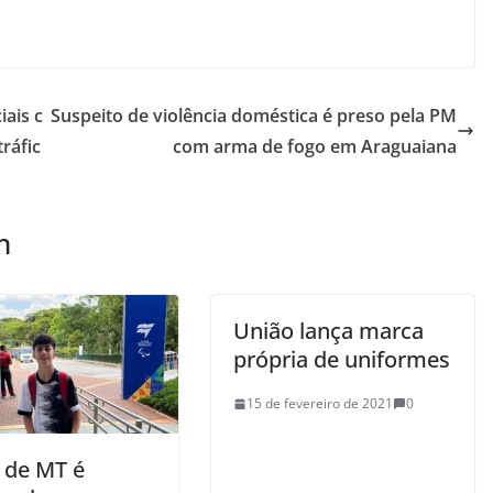
ais c
Suspeito de violência doméstica é preso pela PM
ráfic
com arma de fogo em Araguaiana
m
União lança marca
própria de uniformes
15 de fevereiro de 2021
0
a de MT é