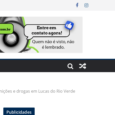
nições e drogas em Lucas do Rio Verde
Publicidades