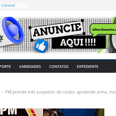
 Coronel
ta dos
 Grosso e
edidas
eger mulheres
LHÕES
 pode travar o
e produtores
ilegais sem
a Câmara
var acesso ao
PORTE
VARIEDADES
CONTATOS
EXPEDIENTE
em sintomas,
usar AVC e
uzem riscos
PM prende três suspeitos de roubo, apreende arma, mu