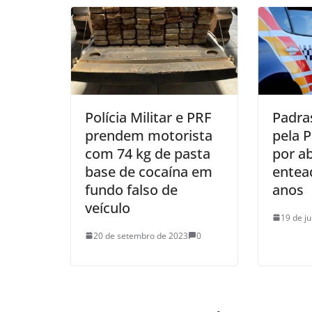
Polícia Militar e PRF
Padra
prendem motorista
pela 
com 74 kg de pasta
por a
base de cocaína em
entea
fundo falso de
anos
veículo
19 de j
20 de setembro de 2023
0