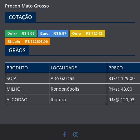
Procon Mato Grosso
COTAÇÃO
Dólar
R$ 5,08
Euro
R$ 5,87
Ouro
R$ 710,22
Bitcoin
R$ 332803,00
GRÃOS
PRODUTO
LOCALIDADE
PREÇO
SOJA
Alto Garças
R$/sc 129,00
MILHO
Rondonópolis
R$/sc 43,00
ALGODÃO
Itiquira
R$/@ 120,93