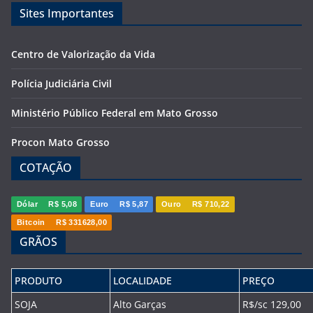
Sites Importantes
Centro de Valorização da Vida
Polícia Judiciária Civil
Ministério Público Federal em Mato Grosso
Procon Mato Grosso
COTAÇÃO
Dólar
R$ 5,08
Euro
R$ 5,87
Ouro
R$ 710,22
Bitcoin
R$ 331628,00
GRÃOS
PRODUTO
LOCALIDADE
PREÇO
SOJA
Alto Garças
R$/sc 129,00