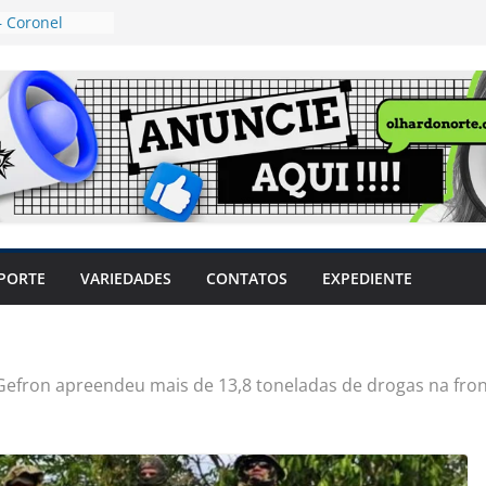
em sintomas,
usar AVC e
uzem riscos
 Coronel
ta dos
 Grosso e
edidas
eger mulheres
LHÕES
 pode travar o
PORTE
VARIEDADES
CONTATOS
EXPEDIENTE
e produtores
ilegais sem
a Câmara
var acesso ao
Gefron apreendeu mais de 13,8 toneladas de drogas na fron