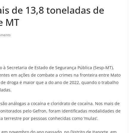
s de 13,8 toneladas de
de MT
mments
do à Secretaria de Estado de Segurança Pública (Sesp-MT),
entes em ações de combate a crimes na fronteira entre Mato
e de droga é maior que a do ano de 2022, quando o trabalho
ladas.
 são análogas a cocaína e cloridrato de cocaína. Nos mais de
monitorados pelo Gefron, foram identificadas modalidades de
via terrestre por pessoas conhecidas como ‘mulas’.
em novembro do ano passado, no Distrito de Itanorte, em