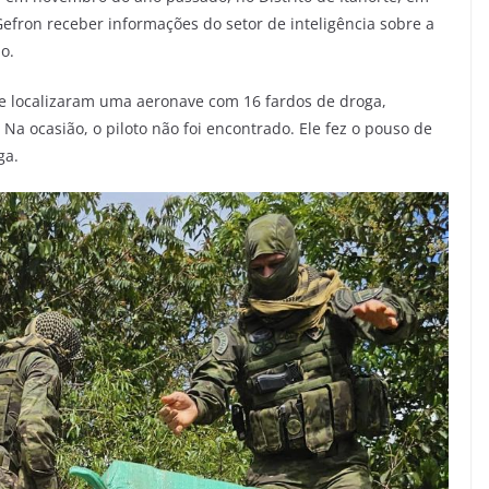
efron receber informações do setor de inteligência sobre a
o.
e localizaram uma aeronave com 16 fardos de droga,
 Na ocasião, o piloto não foi encontrado. Ele fez o pouso de
ga.