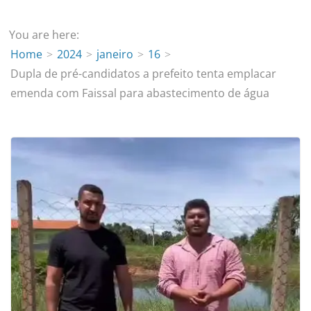
You are here:
Home
2024
janeiro
16
Dupla de pré-candidatos a prefeito tenta emplacar
emenda com Faissal para abastecimento de água