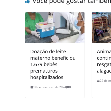
Você pode gostar també
Doação de leite
Anima
materno beneficiou
conti
1.679 bebês
resga
prematuros
alaga
hospitalizados
22 de m
19 de fevereiro de 2024
0