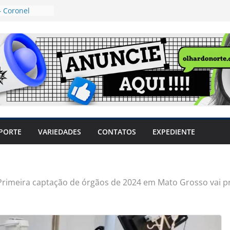
 Coronel
ta dos
 Grosso e
edidas
eger mulheres
LHÕES
 pode travar o
e produtores
ilegais sem
a Câmara
var acesso ao
PORTE
VARIEDADES
CONTATOS
EXPEDIENTE
em sintomas,
usar AVC e
uzem riscos
Primeira captação de órgãos de 2024 em Mato Grosso vai pr