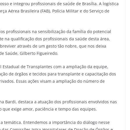
so e integrou profissionais de saúde de Brasília. A logística
a Aérea Brasileira (FAB), Polícia Militar e do Serviço de
s profissionais na sensibilização da família do potencial
e na qualificação dos profissionais da saúde desta área,
reviver através de um gesto tão nobre, que nos deixa
de Saúde, Gilberto Figueiredo.
al Estadual de Transplantes com a ampliação da equipe,
ção de órgãos e tecidos para transplante e capacitação dos
 privados. Essas ações visam a ampliação do número de
na Bardi, destaca a atuação dos profissionais envolvidos nas
o que exige amor, paciência e tempo das equipes.
 a temática. Entendemos a importância do diálogo nesse
ão das Comissões Intra-Hospitalares de Doação de Órgãos e