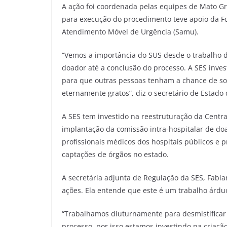
A ação foi coordenada pelas equipes de Mato Gros
para execução do procedimento teve apoio da Forç
Atendimento Móvel de Urgência (Samu).
“Vemos a importância do SUS desde o trabalho do
doador até a conclusão do processo. A SES invest
para que outras pessoas tenham a chance de sob
eternamente gratos”, diz o secretário de Estado 
A SES tem investido na reestruturação da Centr
implantação da comissão intra-hospitalar de doa
profissionais médicos dos hospitais públicos e
captações de órgãos no estado.
A secretária adjunta de Regulação da SES, Fabia
ações. Ela entende que este é um trabalho árdu
“Trabalhamos diuturnamente para desmistificar
processo, por isso estamos investindo na criaç